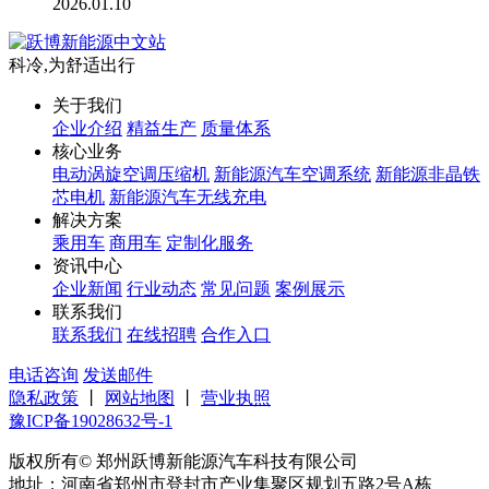
2026.01.10
科冷,为舒适出行
关于我们
企业介绍
精益生产
质量体系
核心业务
电动涡旋空调压缩机
新能源汽车空调系统
新能源非晶铁
芯电机
新能源汽车无线充电
解决方案
乘用车
商用车
定制化服务
资讯中心
企业新闻
行业动态
常见问题
案例展示
联系我们
联系我们
在线招聘
合作入口
电话咨询
发送邮件
隐私政策
丨
网站地图
丨
营业执照
豫ICP备19028632号-1
版权所有© 郑州跃博新能源汽车科技有限公司
地址：河南省郑州市登封市产业集聚区规划五路2号A栋