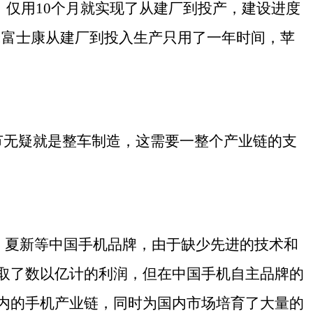
，仅用
10
个月就实现了从建厂到投产，建设进度
:
富士康从建厂到投入生产只用了一年时间，苹
节无疑就是整车制造，这需要一整个产业链的支
、夏新等中国手机品牌，由于缺少先进的技术和
取了数以亿计的利润，但在中国手机自主品牌的
内的手机产业链，同时为国内市场培育了大量的