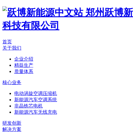
郑州跃博新
科技有限公司
首页
关于我们
企业介绍
精益生产
质量体系
核心业务
电动涡旋空调压缩机
新能源汽车空调系统
非晶铁芯电机
新能源汽车无线充电
研发创新
解决方案